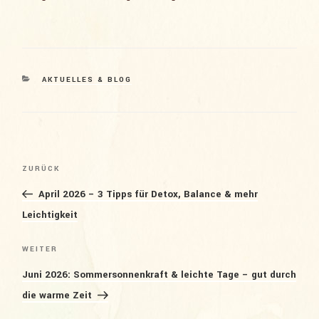
KATEGORIEN
AKTUELLES & BLOG
Beitragsnavigation
Vorheriger
ZURÜCK
Beitrag
April 2026 – 3 Tipps für Detox, Balance & mehr
Leichtigkeit
Nächster
WEITER
Beitrag
Juni 2026: Sommersonnenkraft & leichte Tage – gut durch
die warme Zeit