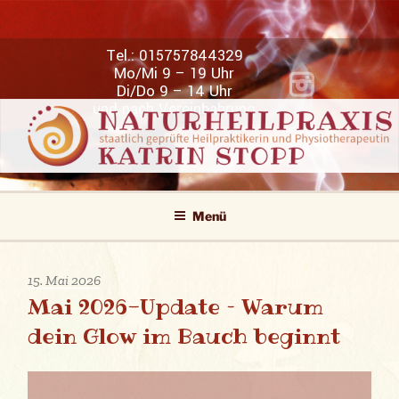
Zum
Inhalt
Tel.:
015757844329
springen
Mo/Mi 9 – 19 Uhr
Di/Do 9 – 14 Uhr
und nach Vereinbahrung
NATURHEILPRAXIS KATRIN STOPP
Staatlich geprüfte Heilpraktikerin und Physiotherapeutin
Menü
Veröffentlicht
15. Mai 2026
Mai 2026-Update – Warum
am
dein Glow im Bauch beginnt