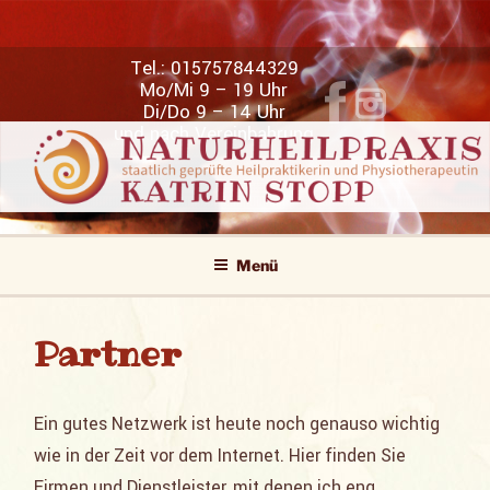
Zum
Inhalt
Tel.:
015757844329
springen
Mo/Mi 9 – 19 Uhr
Di/Do 9 – 14 Uhr
und nach Vereinbahrung
NATURHEILPRAXIS KATRIN STOPP
Staatlich geprüfte Heilpraktikerin und Physiotherapeutin
Menü
Partner
Ein gutes Netzwerk ist heute noch genauso wichtig
wie in der Zeit vor dem Internet. Hier finden Sie
Firmen und Dienstleister, mit denen ich eng